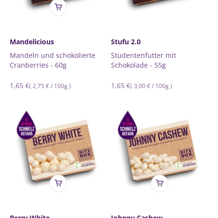
Mandelicious
Stufu 2.0
Mandeln und schokolierte
Studentenfutter mit
Cranberries - 60g
Schokolade - 55g
Normaler
1,65 €
Normaler
1,65 €
Grundpreis
pro
Grundpreis
pro
(
2,75 €
/
100g
)
(
3,00 €
/
100g
)
Preis
Preis
Berry White
Johnny Cashew