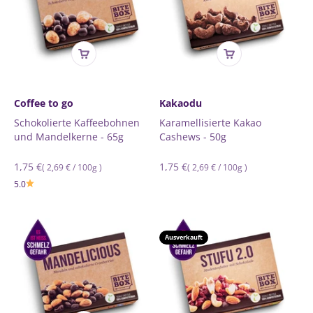
Coffee to go
Kakaodu
Schokolierte Kaffeebohnen
Karamellisierte Kakao
und Mandelkerne - 65g
Cashews - 50g
Normaler
1,75 €
Normaler
1,75 €
Grundpreis
pro
Grundpreis
pro
(
2,69 €
/
100g
)
(
2,69 €
/
100g
)
Preis
Preis
5.0
Ausverkauft