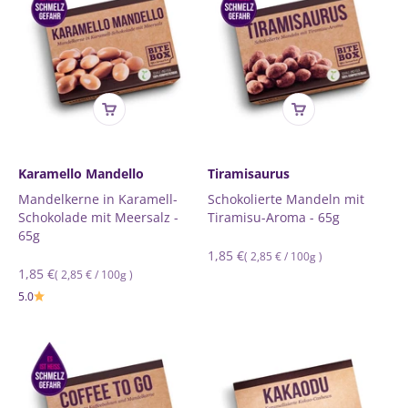
Karamello Mandello
Tiramisaurus
Mandelkerne in Karamell-
Schokolierte Mandeln mit
Schokolade mit Meersalz -
Tiramisu-Aroma - 65g
65g
Normaler
1,85 €
Grundpreis
pro
(
2,85 €
/
100g
)
Normaler
1,85 €
Grundpreis
pro
(
2,85 €
/
100g
)
Preis
Preis
5.0