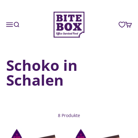
Zum Inhalt springen
BiteBox
Navigationsmenü öffnen
Suche öffnen
Waren
Schoko in
Schalen
8 Produkte