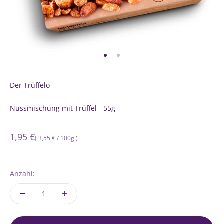
Gehe zu Element 1
Gehe zu Element 2
Der Trüffelo
Nussmischung mit Trüffel - 55g
Normaler
1,95 €
Grundpreis
pro
(
3,55 €
/
100g
)
Preis
Anzahl: