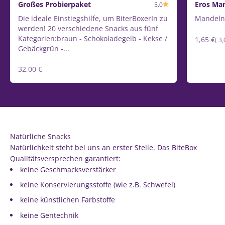
Großes Probierpaket
Eros Man
5.0
Die ideale Einstiegshilfe, um BiterBoxerIn zu
Mandeln 
werden! 20 verschiedene Snacks aus fünf
Kategorien:braun - Schokoladegelb - Kekse /
Normale
1,65 €
Gru
(
3,
Gebäckgrün -...
Preis
Normaler
32,00 €
Grundpreis
(
Preis
/
pro
)
Natürliche Snacks
Natürlichkeit steht bei uns an erster Stelle. Das BiteBox
Qualitätsversprechen garantiert:
keine Geschmacksverstärker
keine Konservierungsstoffe (wie z.B. Schwefel)
keine künstlichen Farbstoffe
keine Gentechnik